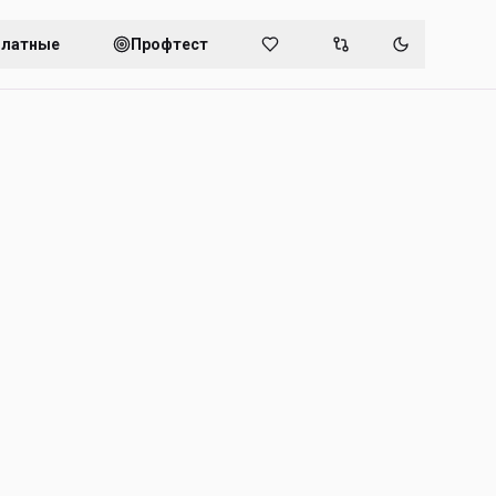
платные
Профтест
Переключит