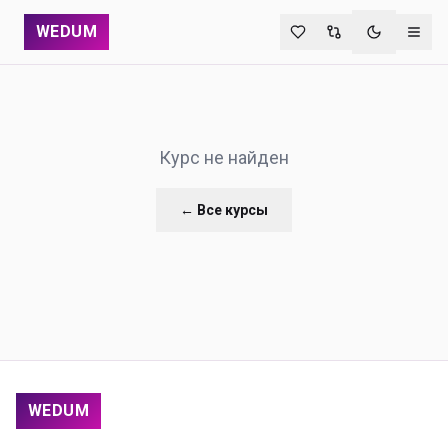
WEDUM
Переключи
Курс не найден
← Все курсы
WEDUM