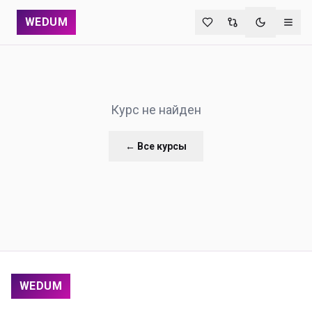
WEDUM
Переключи
Курс не найден
← Все курсы
WEDUM