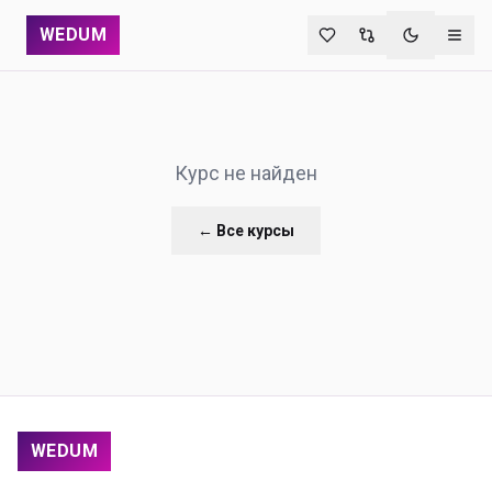
WEDUM
Переключи
Курс не найден
← Все курсы
WEDUM