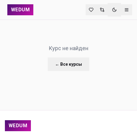
WEDUM
Переключи
Курс не найден
← Все курсы
WEDUM