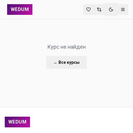
WEDUM
Переключи
Курс не найден
← Все курсы
WEDUM