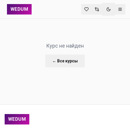
WEDUM
Переключи
Курс не найден
← Все курсы
WEDUM