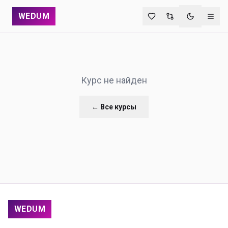
WEDUM
Переключи
Курс не найден
← Все курсы
WEDUM