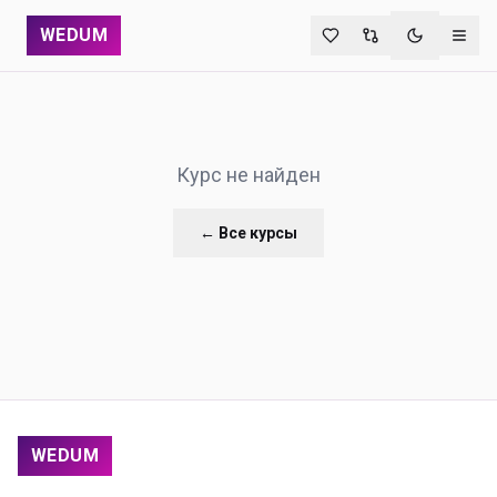
WEDUM
Переключи
Курс не найден
← Все курсы
WEDUM