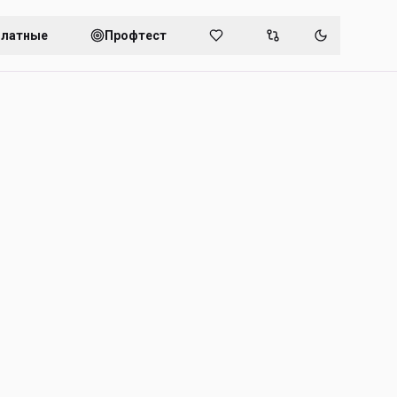
платные
Профтест
Переключит