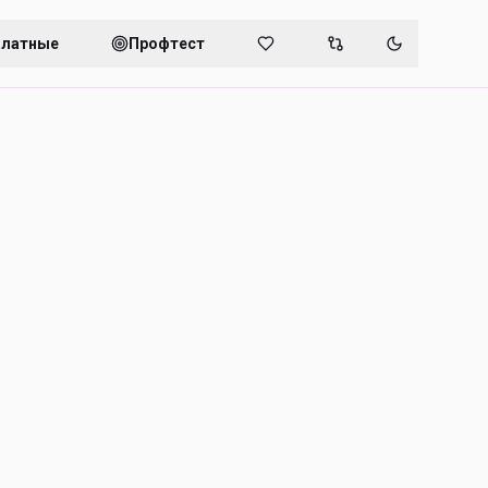
платные
Профтест
Переключит