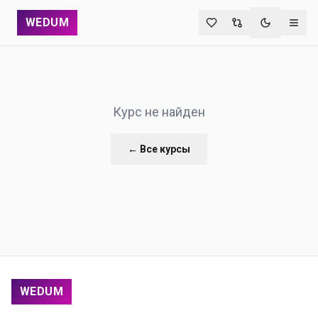
WEDUM
Переключи
Курс не найден
← Все курсы
WEDUM