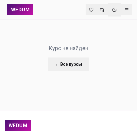
WEDUM
Переключи
Курс не найден
← Все курсы
WEDUM