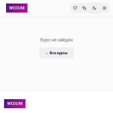
WEDUM
Переключи
Курс не найден
← Все курсы
WEDUM