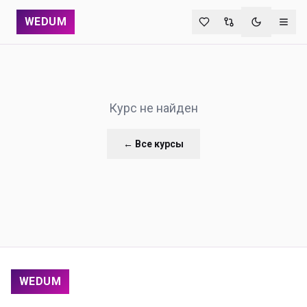
WEDUM
Переключи
Курс не найден
← Все курсы
WEDUM