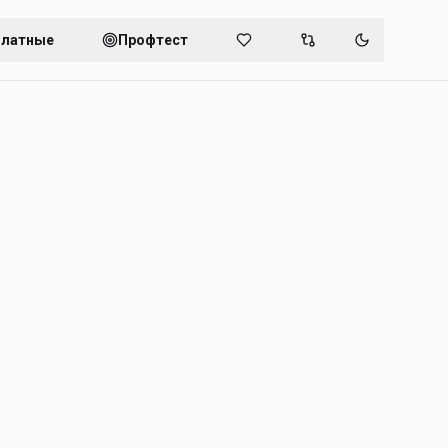
платные
Профтест
Переключит