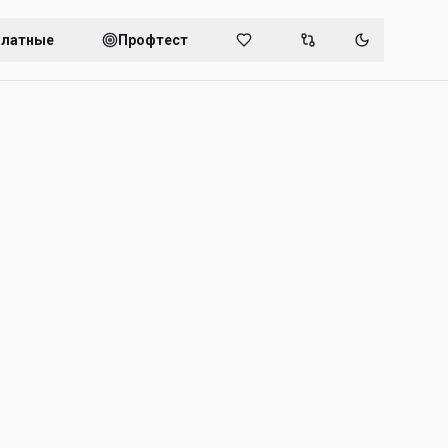
платные
Профтест
Переключит