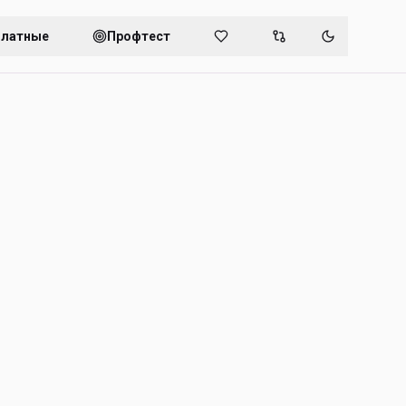
платные
Профтест
Переключит