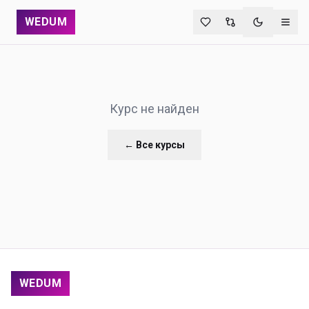
WEDUM
Переключи
Курс не найден
← Все курсы
WEDUM