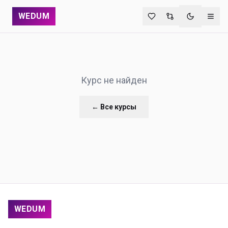
WEDUM
Переключи
Курс не найден
← Все курсы
WEDUM