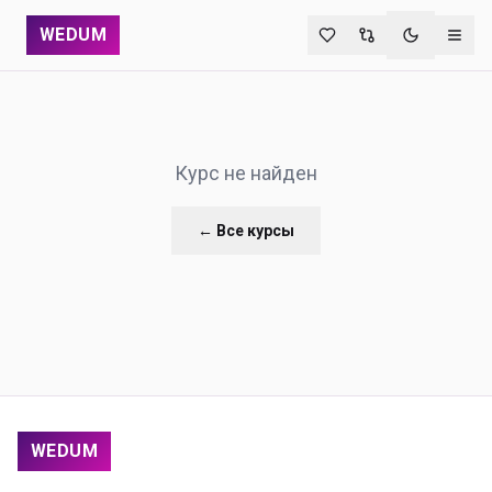
WEDUM
Переключи
Курс не найден
← Все курсы
WEDUM