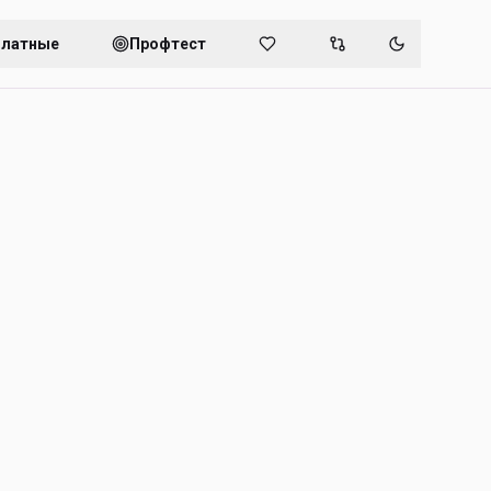
платные
Профтест
Переключит