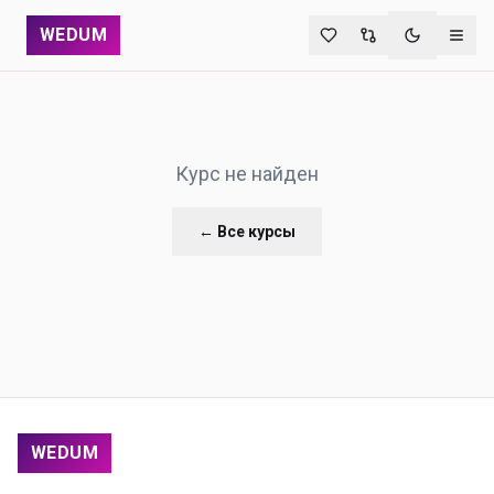
WEDUM
Переключи
Курс не найден
← Все курсы
WEDUM