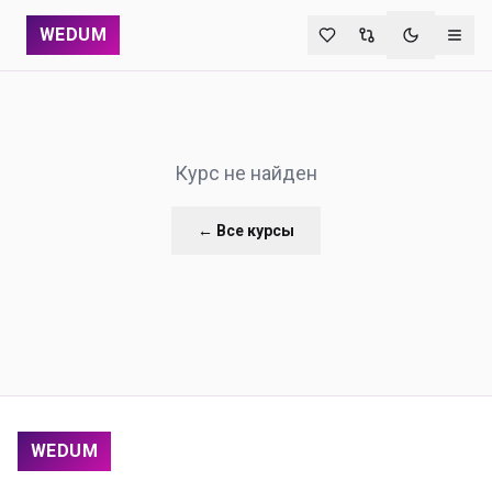
WEDUM
Переключи
Курс не найден
← Все курсы
WEDUM