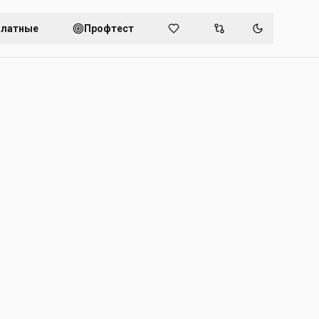
платные
Профтест
Переключит