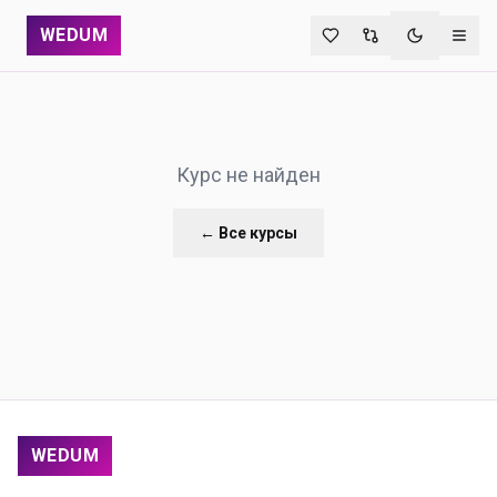
WEDUM
Переключи
Курс не найден
← Все курсы
WEDUM