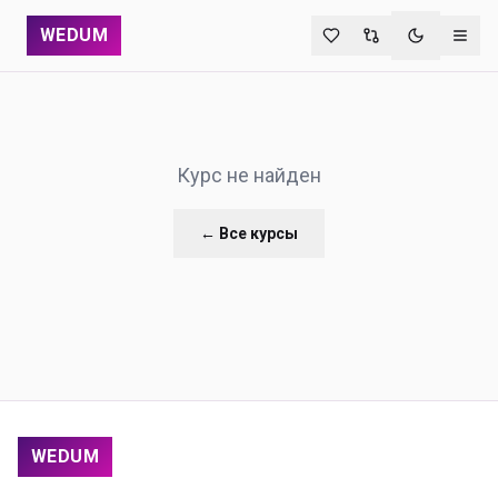
WEDUM
Переключи
Курс не найден
← Все курсы
WEDUM