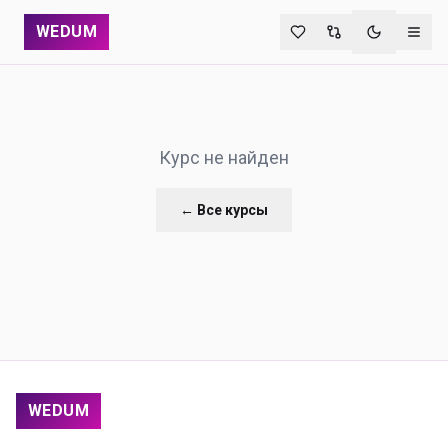
WEDUM
Переключи
Курс не найден
← Все курсы
WEDUM