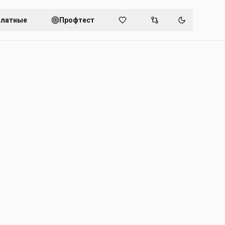
платные
Профтест
Переключит