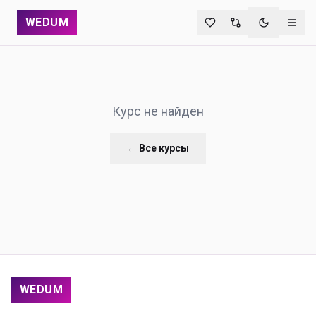
WEDUM
Переключи
Курс не найден
← Все курсы
WEDUM