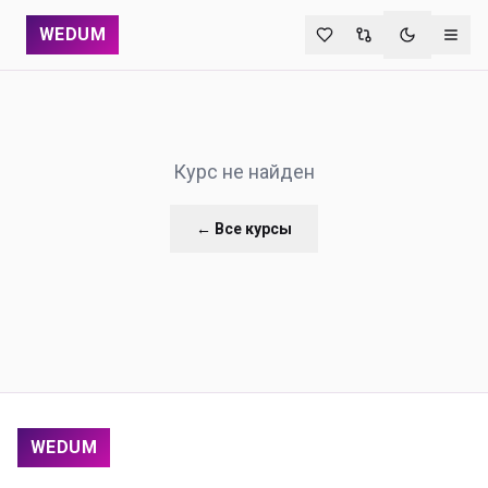
WEDUM
Переключи
Курс не найден
← Все курсы
WEDUM