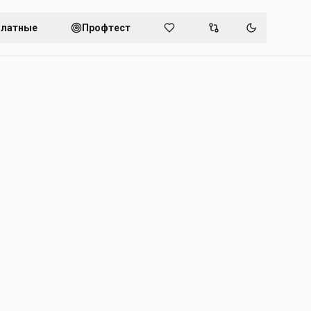
платные
Профтест
Переключит