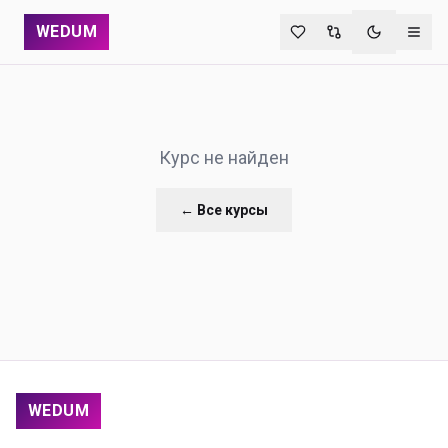
WEDUM
Переключи
Курс не найден
← Все курсы
WEDUM