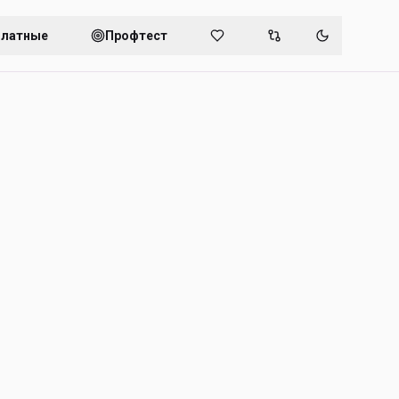
платные
Профтест
Переключит