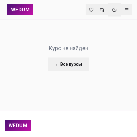
WEDUM
Переключи
Курс не найден
← Все курсы
WEDUM