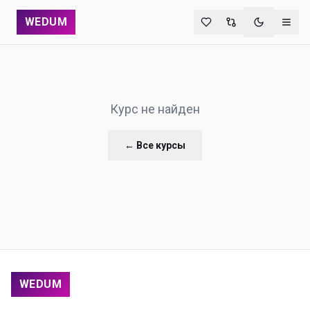
WEDUM
Переключи
Курс не найден
← Все курсы
WEDUM