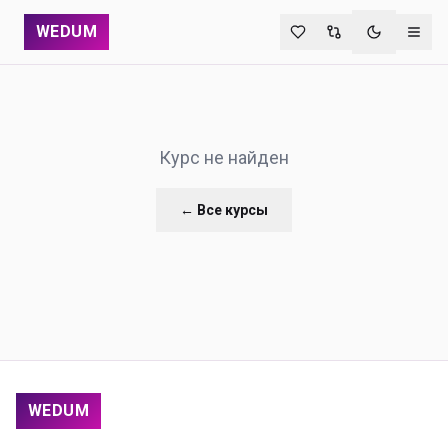
WEDUM
Переключи
Курс не найден
← Все курсы
WEDUM