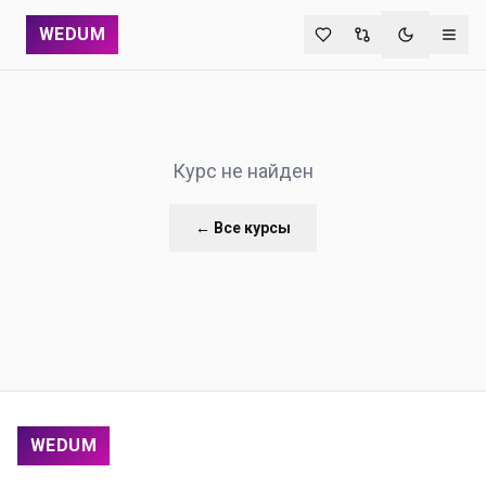
WEDUM
Переключи
Курс не найден
← Все курсы
WEDUM