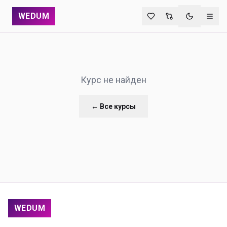
WEDUM
Переключи
Курс не найден
← Все курсы
WEDUM