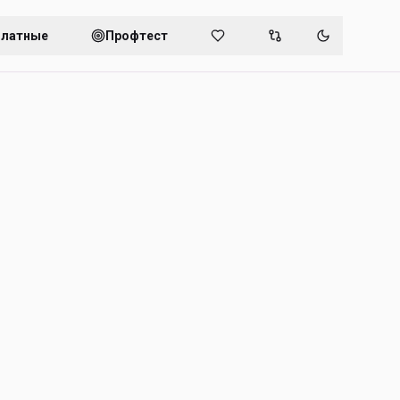
платные
Профтест
Переключит