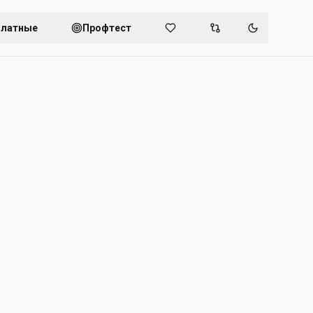
платные
Профтест
Переключит